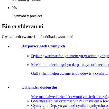
0
%
Cynnydd y prosiect
Ein cryfderau ni
Gwasanaeth cwsmeriaid, boddhad cwsmeriaid
Darparwr Ateb Cynnyrch
Dylai'r gwerthwr fod yn intern yn yr adran gynhy
Mae'r adran dechnegol yn darparu cymorth techne
Gall y rhain helpu cwsmeriaid i ddewis y cynhyrch
Cyflymder dosbarthu
Mae meddalwedd rheoli'r cwmni yn sicrhau'r cyfl
Gwerthu Dep. yn cydamseru'r PO i'r system o few
Cynhyrchu Dep. yn gwneud cynllun cynhyrchu o f