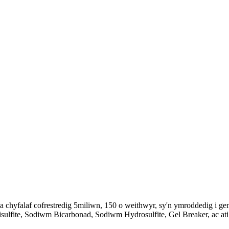
chyfalaf cofrestredig 5miliwn, 150 o weithwyr, sy'n ymroddedig i gem
lfite, Sodiwm Bicarbonad, Sodiwm Hydrosulfite, Gel Breaker, ac ati