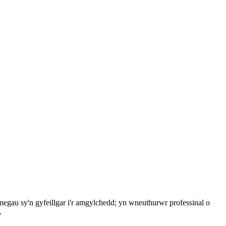
egau sy'n gyfeillgar i'r amgylchedd; yn wneuthurwr professinal o
.