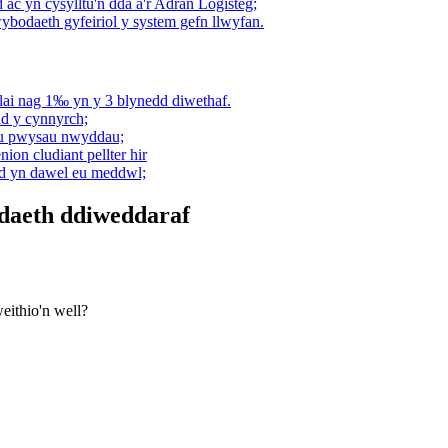
c yn cysylltu'n dda â'r Adran Logisteg;
ybodaeth gyfeiriol y system gefn llwyfan.
ai nag 1‰ yn y 3 blynedd diwethaf.
dd y cynnyrch;
hau pwysau nwyddau;
on cludiant pellter hir
od yn dawel eu meddwl;
daeth ddiweddaraf
eithio'n well?