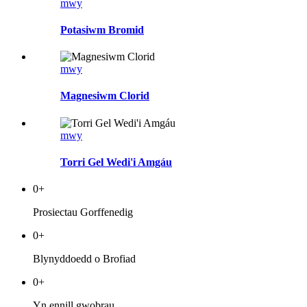
mwy
Potasiwm Bromid
mwy
Magnesiwm Clorid
mwy
Torri Gel Wedi'i Amgáu
0
+
Prosiectau Gorffenedig
0
+
Blynyddoedd o Brofiad
0
+
Yn ennill gwobrau