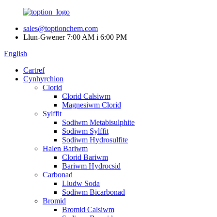
sales@toptionchem.com
Llun-Gwener 7:00 AM i 6:00 PM
English
Cartref
Cynhyrchion
Clorid
Clorid Calsiwm
Magnesiwm Clorid
Sylffit
Sodiwm Metabisulphite
Sodiwm Sylffit
Sodiwm Hydrosulfite
Halen Bariwm
Clorid Bariwm
Bariwm Hydrocsid
Carbonad
Lludw Soda
Sodiwm Bicarbonad
Bromid
Bromid Calsiwm