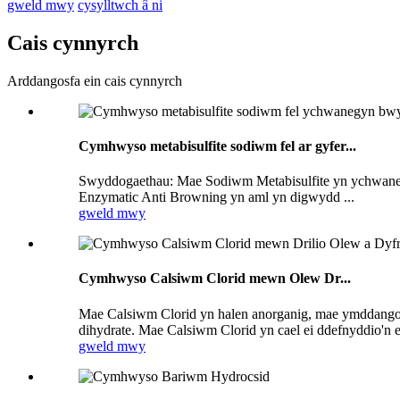
gweld mwy
cysylltwch â ni
Cais cynnyrch
Arddangosfa ein cais cynnyrch
Cymhwyso metabisulfite sodiwm fel ar gyfer...
Swyddogaethau: Mae Sodiwm Metabisulfite yn ychwanegy
Enzymatic Anti Browning yn aml yn digwydd ...
gweld mwy
Cymhwyso Calsiwm Clorid mewn Olew Dr...
Mae Calsiwm Clorid yn halen anorganig, mae ymddangos
dihydrate. Mae Calsiwm Clorid yn cael ei ddefnyddio'n e
gweld mwy