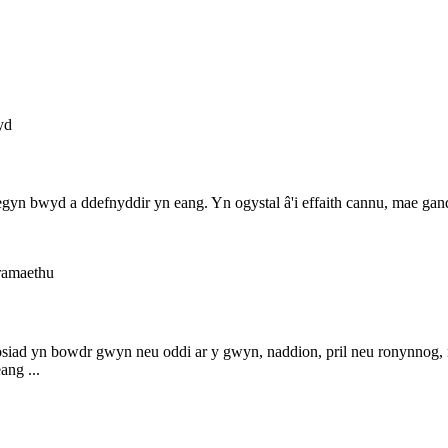
n bwyd a ddefnyddir yn eang. Yn ogystal â'i effaith cannu, mae gan
iad yn bowdr gwyn neu oddi ar y gwyn, naddion, pril neu ronynnog,
ang ...