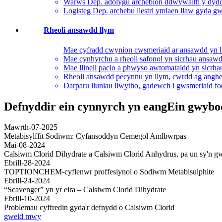
Warws Dep. adolygu archebion ddwywaith y dydd a
Logisteg Dep. archebu llestri ymlaen llaw gyda gw
Rheoli ansawdd llym
Mae cyfradd cwynion cwsmeriaid ar ansawdd yn ll
Mae cynhyrchu a rheoli safonol yn sicrhau ansaw
Mae llinell pacio a phwyso awtomataidd yn sicr
Rheoli ansawdd pecynnu yn llym, cwrdd ag angheni
Darparu lluniau llwytho, gadewch i gwsmeriaid f
Defnyddir ein cynnyrch yn eang
Ein gwybo
Mawrth-07-2025
Metabisylffit Sodiwm: Cyfansoddyn Cemegol Amlbwrpas
Mai-08-2024
Calsiwm Clorid Dihydrate a Calsiwm Clorid Anhydrus, pa un sy'n gw
Ebrill-28-2024
TOPTIONCHEM-cyflenwr proffesiynol o Sodiwm Metabisulphite
Ebrill-24-2024
“Scavenger” yn yr eira – Calsiwm Clorid Dihydrate
Ebrill-10-2024
Problemau cyffredin gyda'r defnydd o Calsiwm Clorid
gweld mwy