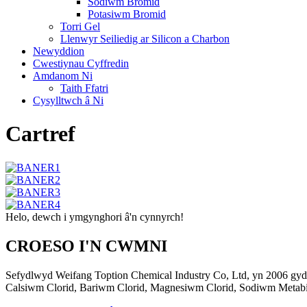
Sodiwm Bromid
Potasiwm Bromid
Torri Gel
Llenwyr Seiliedig ar Silicon a Charbon
Newyddion
Cwestiynau Cyffredin
Amdanom Ni
Taith Ffatri
Cysylltwch â Ni
Cartref
Helo, dewch i ymgynghori â'n cynnyrch!
CROESO I'N CWMNI
Sefydlwyd Weifang Toption Chemical Industry Co, Ltd, yn 2006 gyda 
Calsiwm Clorid, Bariwm Clorid, Magnesiwm Clorid, Sodiwm Metabisu