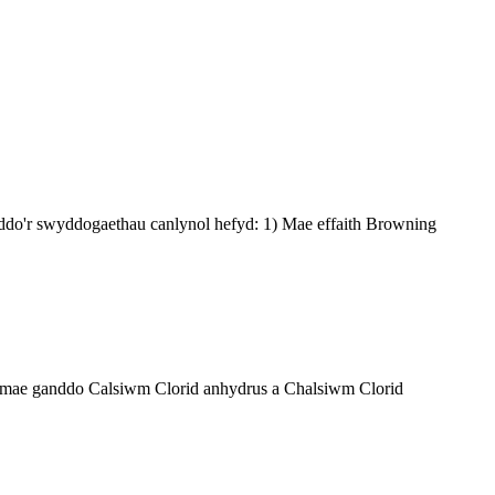
ddo'r swyddogaethau canlynol hefyd: 1) Mae effaith Browning
 mae ganddo Calsiwm Clorid anhydrus a Chalsiwm Clorid