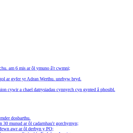
rchu. am 6 mis ar ôl ymuno â'r cwmni;
gol ar gyfer yr Adran Werthu. unrhyw bryd.
ion cywir a chael datrysiadau cynnyrch cyn gynted â phosibl.
ymder dosbarthu.
n 30 munud ar ôl cadarnhau'r gorchymyn;
ewn awr ar ôl derbyn y PO;