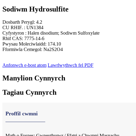
Sodiwm Hydrosulfite
Dosbarth Perygl: 4.2
CU RHIF. : UN1384
Cyfystyron : Halen disodium; Sodiwm Sulfoxylate
Rhif CAS: 7775-14-6
Pwysau Moleciwlaidd: 174.10
Fformiwla Cemegol: Na2S2O4
Anfonwch e-bost atom
Lawrlwythwch fel PDF
Manylion Cynnyrch
Tagiau Cynnyrch
Proffil cwmni
Math o Fusnes: Gwneuthurwr / Ffatri a Chwmni Masnachu