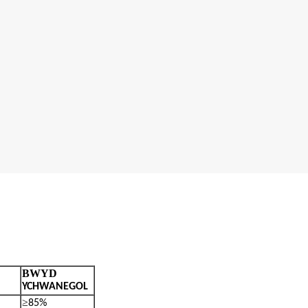
BWYD
YCHWANEGOL
≥
85%