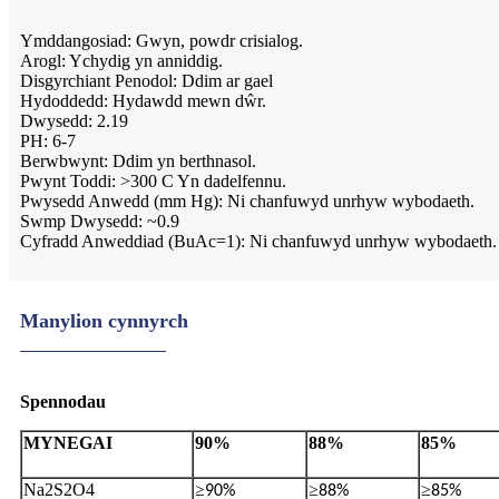
Ymddangosiad: Gwyn, powdr crisialog.
Arogl: Ychydig yn anniddig.
Disgyrchiant Penodol: Ddim ar gael
Hydoddedd: Hydawdd mewn dŵr.
Dwysedd: 2.19
PH: 6-7
Berwbwynt: Ddim yn berthnasol.
Pwynt Toddi: >300 C Yn dadelfennu.
Pwysedd Anwedd (mm Hg): Ni chanfuwyd unrhyw wybodaeth.
Swmp Dwysedd: ~0.9
Cyfradd Anweddiad (BuAc=1): Ni chanfuwyd unrhyw wybodaeth.
Manylion cynnyrch
S
pennodau
MYNEGAI
90%
88%
85%
Na2S2O4
≥
≥
≥
90%
88%
85%