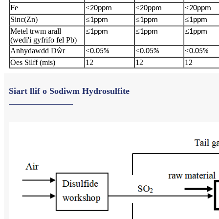
Fe
≤
≤
≤
20ppm
20ppm
20ppm
Sinc(Zn)
≤
≤
≤
1ppm
1ppm
1ppm
Metel trwm arall
≤
≤
≤
1ppm
1ppm
1ppm
(wedi'i gyfrifo fel Pb)
Anhydawdd Dŵr
≤
≤
≤
0.05%
0.05%
0.05%
Oes Silff (mis)
12
12
12
Siart llif o Sodiwm Hydrosulfite