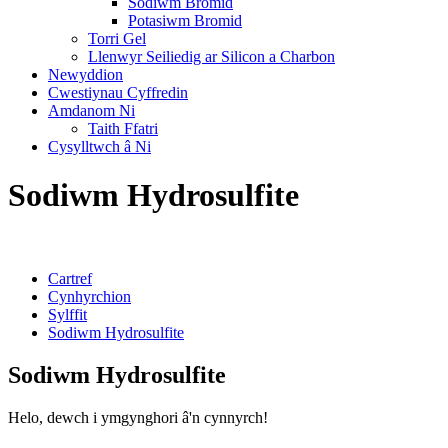
Sodiwm Bromid
Potasiwm Bromid
Torri Gel
Llenwyr Seiliedig ar Silicon a Charbon
Newyddion
Cwestiynau Cyffredin
Amdanom Ni
Taith Ffatri
Cysylltwch â Ni
Sodiwm Hydrosulfite
Cartref
Cynhyrchion
Sylffit
Sodiwm Hydrosulfite
Sodiwm Hydrosulfite
Helo, dewch i ymgynghori â'n cynnyrch!