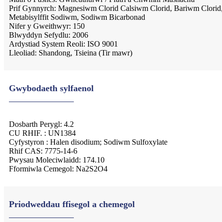
Prif Gynnyrch: Magnesiwm Clorid Calsiwm Clorid, Bariwm Clorid
Metabisylffit Sodiwm, Sodiwm Bicarbonad
Nifer y Gweithwyr: 150
Blwyddyn Sefydlu: 2006
Ardystiad System Reoli: ISO 9001
Lleoliad: Shandong, Tsieina (Tir mawr)
Gwybodaeth sylfaenol
Dosbarth Perygl: 4.2
CU RHIF. : UN1384
Cyfystyron : Halen disodium; Sodiwm Sulfoxylate
Rhif CAS: 7775-14-6
Pwysau Moleciwlaidd: 174.10
Fformiwla Cemegol: Na2S2O4
Priodweddau ffisegol a chemegol