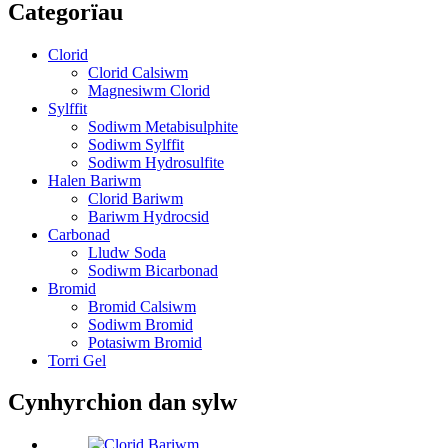
Categorïau
Clorid
Clorid Calsiwm
Magnesiwm Clorid
Sylffit
Sodiwm Metabisulphite
Sodiwm Sylffit
Sodiwm Hydrosulfite
Halen Bariwm
Clorid Bariwm
Bariwm Hydrocsid
Carbonad
Lludw Soda
Sodiwm Bicarbonad
Bromid
Bromid Calsiwm
Sodiwm Bromid
Potasiwm Bromid
Torri Gel
Cynhyrchion dan sylw