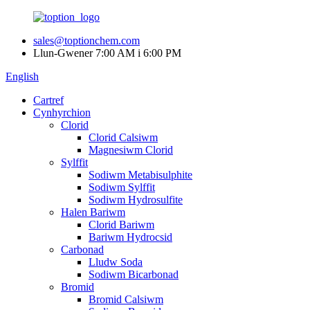
sales@toptionchem.com
Llun-Gwener 7:00 AM i 6:00 PM
English
Cartref
Cynhyrchion
Clorid
Clorid Calsiwm
Magnesiwm Clorid
Sylffit
Sodiwm Metabisulphite
Sodiwm Sylffit
Sodiwm Hydrosulfite
Halen Bariwm
Clorid Bariwm
Bariwm Hydrocsid
Carbonad
Lludw Soda
Sodiwm Bicarbonad
Bromid
Bromid Calsiwm