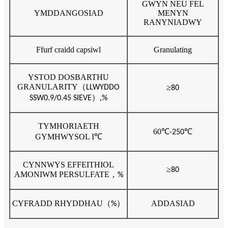
GWYN NEU FEL
YMDDANGOSIAD
MENYN
RANYNIADWY
Ffurf craidd capsiwl
Granulating
YSTOD DOSBARTHU
GRANULARITY
（
≥
LLWYDDO
80
）,
SSW0.9/0.45 SIEVE
%
TYMHORIAETH
60
℃
℃
-250
GYMHWYSOL I
℃
CYNNWYS EFFEITHIOL
≥
80
AMONIWM PERSULFATE
，
%
CYFRADD RHYDDHAU
（
）
ADDASIAD
%