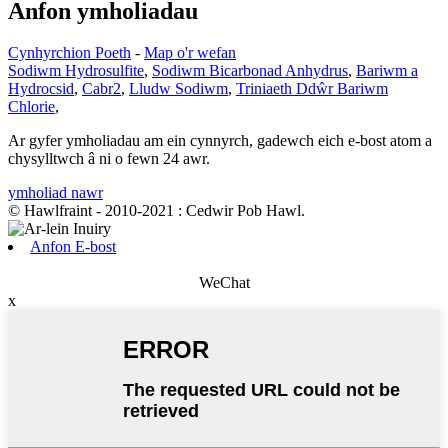
Anfon ymholiadau
Cynhyrchion Poeth
-
Map o'r wefan
Sodiwm Hydrosulfite
,
Sodiwm Bicarbonad Anhydrus
,
Bariwm a
Hydrocsid
,
Cabr2
,
Lludw Sodiwm
,
Triniaeth Ddŵr Bariwm
Chlorie
,
Ar gyfer ymholiadau am ein cynnyrch, gadewch eich e-bost atom a
chysylltwch â ni o fewn 24 awr.
ymholiad nawr
© Hawlfraint - 2010-2021 : Cedwir Pob Hawl.
Anfon E-bost
WeChat
x