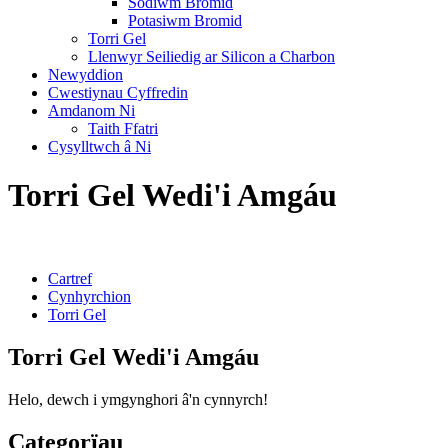
Sodiwm Bromid
Potasiwm Bromid
Torri Gel
Llenwyr Seiliedig ar Silicon a Charbon
Newyddion
Cwestiynau Cyffredin
Amdanom Ni
Taith Ffatri
Cysylltwch â Ni
Torri Gel Wedi'i Amgáu
Cartref
Cynhyrchion
Torri Gel
Torri Gel Wedi'i Amgáu
Helo, dewch i ymgynghori â'n cynnyrch!
Categorïau