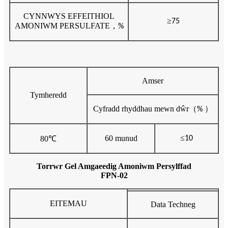
CYNNWYS EFFEITHIOL
≥
75
AMONIWM PERSULFATE
，
%
Amser
Tymheredd
Cyfradd rhyddhau mewn dŵr
（
）
%
≤
60 munud
80
℃
10
Torrwr Gel Amgaeedig Amoniwm Persylffad
FPN-02
EITEMAU
Data Techneg