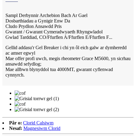
Sampl Derbynnir Archebion Bach Ar Gael
Dosbarthiadau a Gynigir Enw Da
Cludo Prydlon Ansawdd Pris
Gwarant / Gwarant Cymeradwyaeth Rhyngwladol
Gwlad Tarddiad, CO/Ffurflen A/Ffurflen E/Ffurflen F...
Gellid addasu'r Gel Breaker i chi yn ôl eich galw ar dymheredd
ac amser egwyl
Mae offer profi uwch, megis rheometer Grace M5600, yn sicrhau
ansawdd sefydlog;
Mae allbwn blynyddol tua 4000MT, gwarant cyflenwad
cynnyrch.
Pâr o:
Clorid Calsiwm
Nesaf:
Magnesiwm Clorid