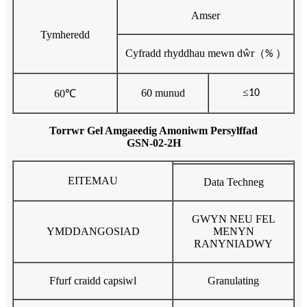
Amser
Tymheredd
Cyfradd rhyddhau mewn dŵr
（
）
%
≤
60 munud
60
℃
10
Torrwr Gel Amgaeedig Amoniwm Persylffad
GSN-02-2H
EITEMAU
Data Techneg
GWYN NEU FEL
YMDDANGOSIAD
MENYN
RANYNIADWY
Ffurf craidd capsiwl
Granulating