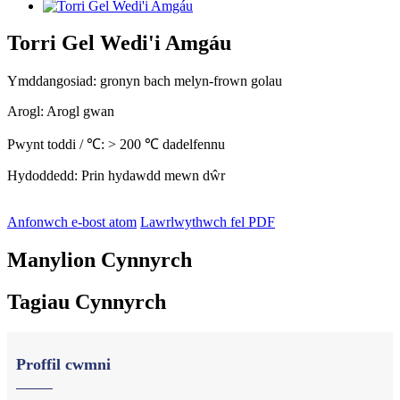
Torri Gel Wedi'i Amgáu
Ymddangosiad: gronyn bach melyn-frown golau
Arogl: Arogl gwan
Pwynt toddi / ℃: > 200 ℃ dadelfennu
Hydoddedd: Prin hydawdd mewn dŵr
Anfonwch e-bost atom
Lawrlwythwch fel PDF
Manylion Cynnyrch
Tagiau Cynnyrch
Proffil cwmni