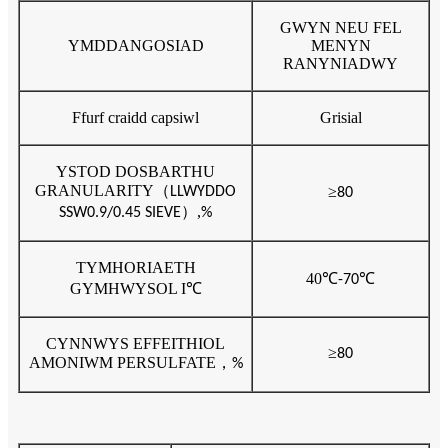
GWYN NEU FEL
YMDDANGOSIAD
MENYN
RANYNIADWY
Ffurf craidd capsiwl
Grisial
YSTOD DOSBARTHU
GRANULARITY
（
≥
LLWYDDO
80
）,
SSW0.9/0.45 SIEVE
%
TYMHORIAETH
40
℃
℃
-70
GYMHWYSOL I
℃
CYNNWYS EFFEITHIOL
≥
80
AMONIWM PERSULFATE
，
%