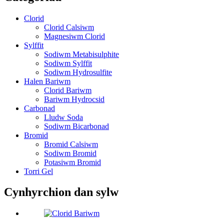
Clorid
Clorid Calsiwm
Magnesiwm Clorid
Sylffit
Sodiwm Metabisulphite
Sodiwm Sylffit
Sodiwm Hydrosulfite
Halen Bariwm
Clorid Bariwm
Bariwm Hydrocsid
Carbonad
Lludw Soda
Sodiwm Bicarbonad
Bromid
Bromid Calsiwm
Sodiwm Bromid
Potasiwm Bromid
Torri Gel
Cynhyrchion dan sylw