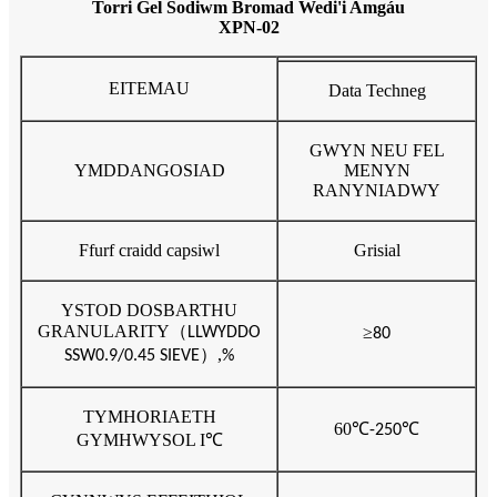
Torri Gel Sodiwm Bromad Wedi'i Amgáu
XPN-02
EITEMAU
Data Techneg
GWYN NEU FEL
YMDDANGOSIAD
MENYN
RANYNIADWY
Ffurf craidd capsiwl
Grisial
YSTOD DOSBARTHU
GRANULARITY
（
≥
LLWYDDO
80
）,
SSW0.9/0.45 SIEVE
%
TYMHORIAETH
60
℃
℃
-250
GYMHWYSOL I
℃