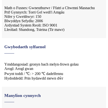
Math o Fusnes: Gwneuthurwr / Ffatri a Chwmni Masnachu
Prif Gynnyrch: Torri Gel wedi'i Amgáu
Nifer y Gweithwyr: 150
Blwyddyn Sefydlu: 2006
Ardystiad System Reoli: ISO 9001
Lleoliad: Shandong, Tsieina (Tir mawr)
Gwybodaeth sylfaenol
Ymddangosiad: gronyn bach melyn-frown golau
Arogl: Arogl gwan
Pwynt toddi / ℃: > 200 ℃ dadelfennu
Hydoddedd: Prin hydawdd mewn dŵr
Manylion cynnyrch