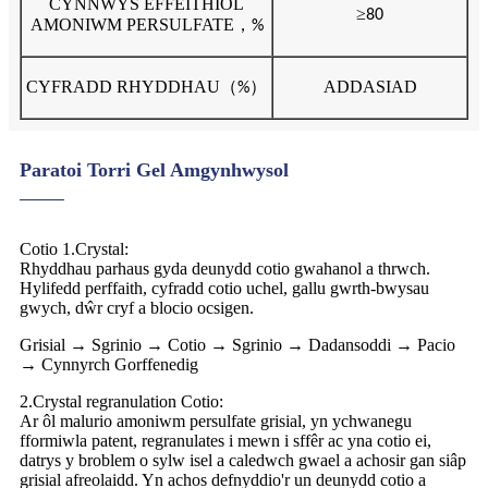
CYNNWYS EFFEITHIOL
≥
80
AMONIWM PERSULFATE
，
%
CYFRADD RHYDDHAU
（
）
ADDASIAD
%
Paratoi Torri Gel Amgynhwysol
Cotio 1.Crystal:
Rhyddhau parhaus gyda deunydd cotio gwahanol a thrwch.
Hylifedd perffaith, cyfradd cotio uchel, gallu gwrth-bwysau
gwych, dŵr cryf a blocio ocsigen.
Grisial → Sgrinio → Cotio → Sgrinio → Dadansoddi → Pacio
→ Cynnyrch Gorffenedig
2.Crystal regranulation Cotio:
Ar ôl malurio amoniwm persulfate grisial, yn ychwanegu
fformiwla patent, regranulates i mewn i sffêr ac yna cotio ei,
datrys y broblem o sylw isel a caledwch gwael a achosir gan siâp
grisial afreolaidd. Yn achos defnyddio'r un deunydd cotio a