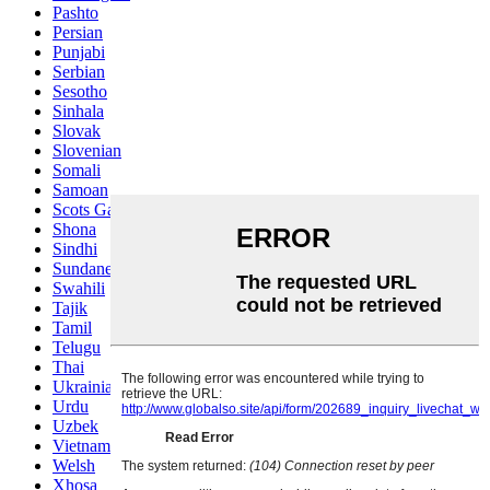
Pashto
Persian
Punjabi
Serbian
Sesotho
Sinhala
Slovak
Slovenian
Somali
Samoan
Scots Gaelic
Shona
Sindhi
Sundanese
Swahili
Tajik
Tamil
Telugu
Thai
Ukrainian
Urdu
Uzbek
Vietnamese
Welsh
Xhosa