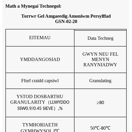
Math a Mynegai Technegol:
Torrwr Gel Amgaeedig Amoniwm Persylffad
GSN-02-20
EITEMAU
Data Techneg
GWYN NEU FEL
YMDDANGOSIAD
MENYN
RANYNIADWY
Ffurf craidd capsiwl
Granulating
YSTOD DOSBARTHU
GRANULARITY
（
≥
LLWYDDO
80
）,
SSW0.9/0.45 SIEVE
%
TYMHORIAETH
50
℃
℃
-80
GYMHWYSOL I
℃