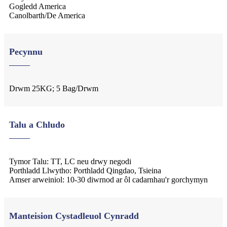
Gogledd America
Canolbarth/De America
Pecynnu
Drwm 25KG; 5 Bag/Drwm
Talu a Chludo
Tymor Talu: TT, LC neu drwy negodi
Porthladd Llwytho: Porthladd Qingdao, Tsieina
Amser arweiniol: 10-30 diwrnod ar ôl cadarnhau'r gorchymyn
Manteision Cystadleuol Cynradd