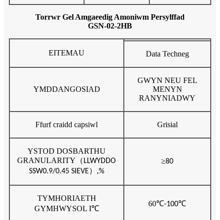
Torrwr Gel Amgaeedig Amoniwm Persylffad
GSN-02-2HB
EITEMAU
Data Techneg
GWYN NEU FEL
YMDDANGOSIAD
MENYN
RANYNIADWY
Ffurf craidd capsiwl
Grisial
YSTOD DOSBARTHU
GRANULARITY
（
≥
LLWYDDO
80
）,
SSW0.9/0.45 SIEVE
%
TYMHORIAETH
60
℃
℃
-100
GYMHWYSOL I
℃