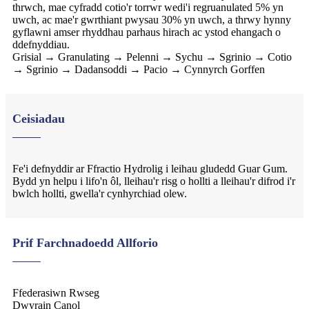
thrwch, mae cyfradd cotio'r torrwr wedi'i regruanulated 5% yn
uwch, ac mae'r gwrthiant pwysau 30% yn uwch, a thrwy hynny
gyflawni amser rhyddhau parhaus hirach ac ystod ehangach o
ddefnyddiau.
Grisial → Granulating → Pelenni → Sychu → Sgrinio → Cotio
→ Sgrinio → Dadansoddi → Pacio → Cynnyrch Gorffen
Ceisiadau
Fe'i defnyddir ar Ffractio Hydrolig i leihau gludedd Guar Gum.
Bydd yn helpu i lifo'n ôl, lleihau'r risg o hollti a lleihau'r difrod i'r
bwlch hollti, gwella'r cynhyrchiad olew.
Prif Farchnadoedd Allforio
Ffederasiwn Rwseg
Dwyrain Canol