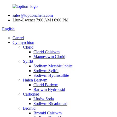
sales@toptionchem.com
Llun-Gwener 7:00 AM i 6:00 PM
English
Cartref
Cynhyrchion
Clorid
Clorid Calsiwm
Magnesiwm Clorid
Sylffit
Sodiwm Metabisulphite
Sodiwm Sylffit
Sodiwm Hydrosulfite
Halen Bariwm
Clorid Bariwm
Bariwm Hydrocsid
Carbonad
Lludw Soda
Sodiwm Bicarbonad
Bromid
Bromid Calsiwm