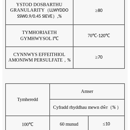
YSTOD DOSBARTHU
GRANULARITY
（
≥
LLWYDDO
80
）,
SSW0.9/0.45 SIEVE
%
TYMHORIAETH
70
℃
℃
-120
GYMHWYSOL I
℃
CYNNWYS EFFEITHIOL
≥
70
AMONIWM PERSULFATE
，
%
Amser
Tymheredd
Cyfradd rhyddhau mewn dŵr
（
）
%
≤
60 munud
100
℃
10