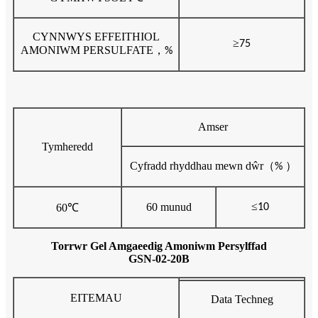
CYNNWYS EFFEITHIOL
≥
75
AMONIWM PERSULFATE
，
%
Amser
Tymheredd
Cyfradd rhyddhau mewn dŵr
（
）
%
≤
60 munud
60
℃
10
Torrwr Gel Amgaeedig Amoniwm Persylffad
GSN-02-20B
EITEMAU
Data Techneg