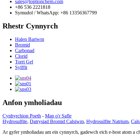
sales@toptionchem.com
+86 536 2221818
Symudol / WhatsApp: +86 13356367799
Rhestr Cynnyrch
Halen Bariwm
Bromid
Carbonad
Clorid
Torri Gel
Sylffit
Anfon ymholiadau
Cynhyrchion Poeth
-
Map o'r Safle
Hydrosulfite
,
Datrysiad Bromid Calsiwm
,
Hydrosulfite Natrium
,
Cal
Ar gyfer ymholiadau am ein cynnyrch, gadewch eich e-bost atom a ch