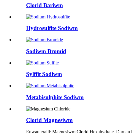
Clorid Bariwm
Hydrosulfite Sodiwm
Sodiwm Bromid
Sylffit Sodiwm
Metabisulphite Sodiwm
Clorid Magnesiwm
Enwau eraill: Magnesiwm Clorid Hexahydrate, Darnau hel