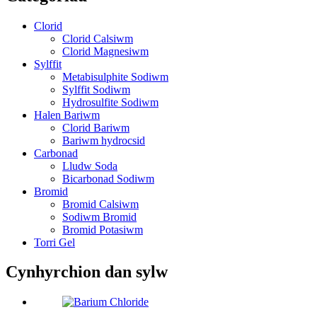
Clorid
Clorid Calsiwm
Clorid Magnesiwm
Sylffit
Metabisulphite Sodiwm
Sylffit Sodiwm
Hydrosulfite Sodiwm
Halen Bariwm
Clorid Bariwm
Bariwm hydrocsid
Carbonad
Lludw Soda
Bicarbonad Sodiwm
Bromid
Bromid Calsiwm
Sodiwm Bromid
Bromid Potasiwm
Torri Gel
Cynhyrchion dan sylw