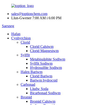
sales@toptionchem.com
Llun-Gwener 7:00 AM i 6:00 PM
Saesneg
Hafan
Cynhyrchion
Clorid
Clorid Calsiwm
Clorid Magnesiwm
Sylffit
Metabisulphite Sodiwm
Sylffit Sodiwm
Hydrosulfite Sodiwm
Halen Bariwm
Clorid Bariwm
Bariwm hydrocsid
Carbonad
Lludw Soda
Bicarbonad Sodiwm
Bromid
Bromid Calsiwm