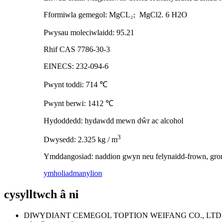
Fformiwla gemegol: MgCL
₂
MgCl2. 6 H2O
;
Pwysau moleciwlaidd: 95.21
Rhif CAS 7786-30-3
EINECS: 232-094-6
Pwynt toddi: 714
℃
Pwynt berwi: 1412
℃
Hydoddedd: hydawdd mewn dŵr ac alcohol
3
Dwysedd: 2.325 kg / m
Ymddangosiad: naddion gwyn neu felynaidd-frown, gro
ymholiad
manylion
cysylltwch â ni
DIWYDIANT CEMEGOL TOPTION WEIFANG CO., LTD