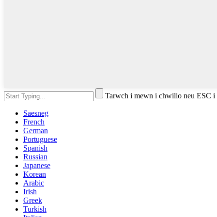
Tarwch i mewn i chwilio neu ESC i
Saesneg
French
German
Portuguese
Spanish
Russian
Japanese
Korean
Arabic
Irish
Greek
Turkish