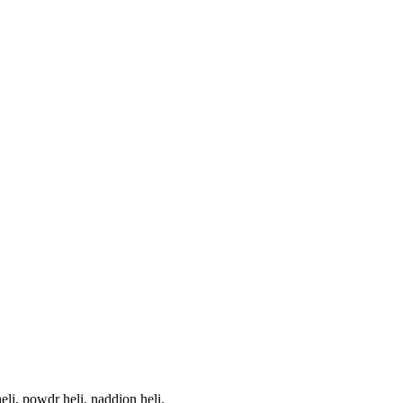
i, powdr heli, naddion heli.