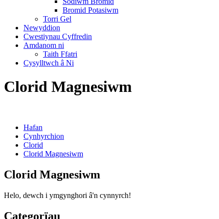
Sodiwm Bromid
Bromid Potasiwm
Torri Gel
Newyddion
Cwestiynau Cyffredin
Amdanom ni
Taith Ffatri
Cysylltwch â Ni
Clorid Magnesiwm
Hafan
Cynhyrchion
Clorid
Clorid Magnesiwm
Clorid Magnesiwm
Helo, dewch i ymgynghori â'n cynnyrch!
Categorïau