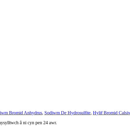
siwm Bromid Anhydrus
,
Sodiwm De Hydrosulfite
,
Hylif Bromid Cals
ysylltwch â ni cyn pen 24 awr.