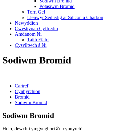
Sodiwm Bromid
Potasiwm Bromid
Torri Gel
Llenwyr Seiliedig ar Silicon a Charbon
Newyddion
Cwestiynau Cyffredin
Amdanom Ni
Taith Ffatri
Cysylltwch â Ni
Sodiwm Bromid
Cartref
Cynhyrchion
Bromid
Sodiwm Bromid
Sodiwm Bromid
Helo, dewch i ymgynghori â'n cynnyrch!