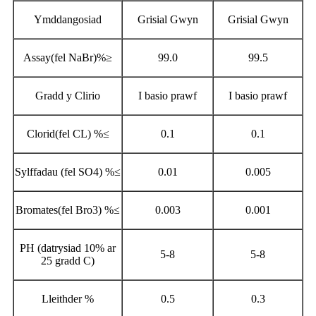
Ymddangosiad
Grisial Gwyn
Grisial Gwyn
Assay(fel NaBr)%
≥
99.0
99.5
Gradd y Clirio
I basio prawf
I basio prawf
Clorid(fel CL) %
≤
0.1
0.1
Sylffadau (fel SO4) %
≤
0.01
0.005
Bromates(fel Bro3) %
≤
0.003
0.001
PH (datrysiad 10% ar
5-8
5-8
25 gradd C)
Lleithder %
0.5
0.3