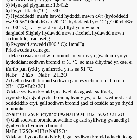
5) Mynegai plygiannol: 1.6412;
6) Pwynt fflach (° C): 1390
7) Hydoddedd: mae'n hawdd hydoddi mewn dŵr (hydoddedd
yw 90.5g/100ml dŵr ar 20 ° C, hydoddedd yw 121g/100ml dŵr
ar 100 ° C), yr hydoddiant dyfrllyd yn niwtral a
dargludol.Slightly hydawdd mewn alcohol, hydawdd mewn
acetonitrile, asid asetig.
8) Pwysedd anwedd (806 ° C): 1mmHg.
Priodweddau cemegol
1) Mae crisialau sodiwm bromid anhydrus yn gwaddodi yn yr
hydoddiant sodiwm bromid ar 51 ℃, ac mae dihydrad yn cael ei
ffurfio pan fydd y tymheredd yn is na 51 ℃.
NaBr + 2 h2o = NaBr · 2 H2O
2) Gellir disodli bromid sodiwm gan nwy clorin i roi bromin.
2Br-+Cl2=Br2+2Cl-
3) Mae sodiwm bromid yn adweithio ag asid sylffwrig
crynodedig i gynhyrchu bromin, hynny yw, o dan weithred asid
ocsideiddio cryf, gall sodiwm bromid gael ei ocsidio ac yn rhydd
o bromin.
2NaBr+3H2SO4 (crynhoi) =2NaHSO4+Br2+SO2↑+2H2O
4) Gall sodiwm bromid adweithio ag asid sylffwrig gwanedig i
gynhyrchu hydrogen bromid.
NaBr+H2SO4=HBr+NaHSO4
5) Mewn hydoddiant dyfrllyd, gall sodiwm bromid adweithio ag