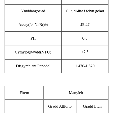
Ymddangosiad
Clir, di-liw i felyn golau
Assay(fel NaBr)%
45-47
PH
6-8
≤
Cymylogrwydd(NTU)
2.5
Disgyrchiant Penodol
1.470-1.520
Eitem
Manyleb
Gradd Allforio
Gradd Llun