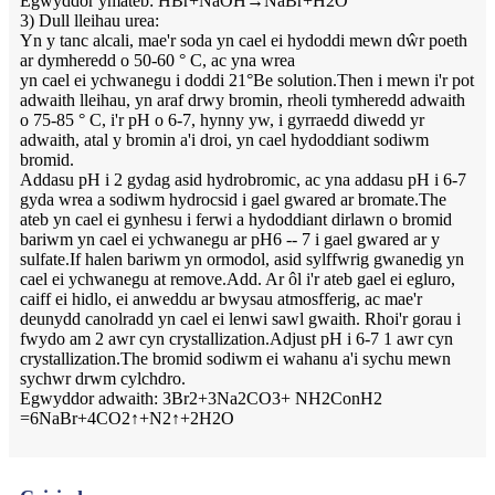
Egwyddor ymateb: HBr+NaOH→NaBr+H2O
3) Dull lleihau urea:
Yn y tanc alcali, mae'r soda yn cael ei hydoddi mewn dŵr poeth
ar dymheredd o 50-60 ° C, ac yna wrea
yn cael ei ychwanegu i doddi 21°Be solution.Then i mewn i'r pot
adwaith lleihau, yn araf drwy bromin, rheoli tymheredd adwaith
o 75-85 ° C, i'r pH o 6-7, hynny yw, i gyrraedd diwedd yr
adwaith, atal y bromin a'i droi, yn cael hydoddiant sodiwm
bromid.
Addasu pH i 2 gydag asid hydrobromic, ac yna addasu pH i 6-7
gyda wrea a sodiwm hydrocsid i gael gwared ar bromate.The
ateb yn cael ei gynhesu i ferwi a hydoddiant dirlawn o bromid
bariwm yn cael ei ychwanegu ar pH6 -- 7 i gael gwared ar y
sulfate.If halen bariwm yn ormodol, asid sylffwrig gwanedig yn
cael ei ychwanegu at remove.Add. Ar ôl i'r ateb gael ei egluro,
caiff ei hidlo, ei anweddu ar bwysau atmosfferig, ac mae'r
deunydd canolradd yn cael ei lenwi sawl gwaith. Rhoi'r gorau i
fwydo am 2 awr cyn crystallization.Adjust pH i 6-7 1 awr cyn
crystallization.The bromid sodiwm ei wahanu a'i sychu mewn
sychwr drwm cylchdro.
Egwyddor adwaith: 3Br2+3Na2CO3+ NH2ConH2
=6NaBr+4CO2↑+N2↑+2H2O