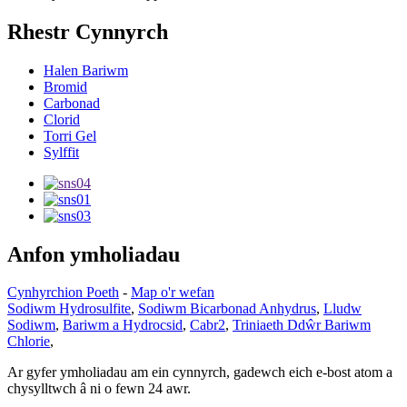
Rhestr Cynnyrch
Halen Bariwm
Bromid
Carbonad
Clorid
Torri Gel
Sylffit
Anfon ymholiadau
Cynhyrchion Poeth
-
Map o'r wefan
Sodiwm Hydrosulfite
,
Sodiwm Bicarbonad Anhydrus
,
Lludw
Sodiwm
,
Bariwm a Hydrocsid
,
Cabr2
,
Triniaeth Ddŵr Bariwm
Chlorie
,
Ar gyfer ymholiadau am ein cynnyrch, gadewch eich e-bost atom a
chysylltwch â ni o fewn 24 awr.