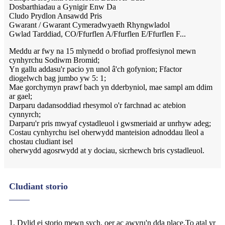
Dosbarthiadau a Gynigir Enw Da
Cludo Prydlon Ansawdd Pris
Gwarant / Gwarant Cymeradwyaeth Rhyngwladol
Gwlad Tarddiad, CO/Ffurflen A/Ffurflen E/Ffurflen F...
Meddu ar fwy na 15 mlynedd o brofiad proffesiynol mewn
cynhyrchu Sodiwm Bromid;
Yn gallu addasu'r pacio yn unol â'ch gofynion; Ffactor
diogelwch bag jumbo yw 5: 1;
Mae gorchymyn prawf bach yn dderbyniol, mae sampl am ddim
ar gael;
Darparu dadansoddiad rhesymol o'r farchnad ac atebion
cynnyrch;
Darparu'r pris mwyaf cystadleuol i gwsmeriaid ar unrhyw adeg;
Costau cynhyrchu isel oherwydd manteision adnoddau lleol a
chostau cludiant isel
oherwydd agosrwydd at y dociau, sicrhewch bris cystadleuol.
Cludiant storio
1. Dylid ei storio mewn sych, oer ac awyru'n dda place.To atal yr