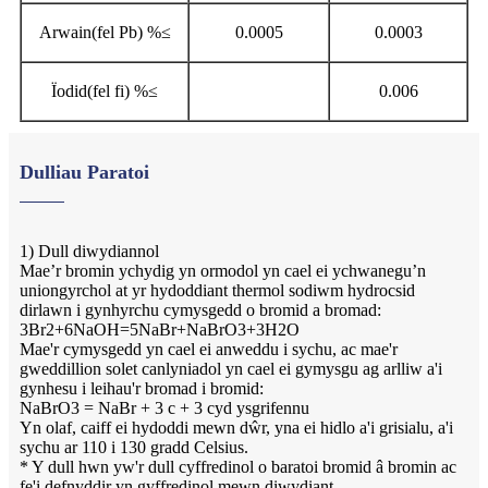
Arwain(fel Pb) %
≤
0.0005
0.0003
Ïodid(fel fi) %
≤
0.006
Dulliau Paratoi
1) Dull diwydiannol
Mae’r bromin ychydig yn ormodol yn cael ei ychwanegu’n
uniongyrchol at yr hydoddiant thermol sodiwm hydrocsid
dirlawn i gynhyrchu cymysgedd o bromid a bromad:
3Br2+6NaOH=5NaBr+NaBrO3+3H2O
Mae'r cymysgedd yn cael ei anweddu i sychu, ac mae'r
gweddillion solet canlyniadol yn cael ei gymysgu ag arlliw a'i
gynhesu i leihau'r bromad i bromid:
NaBrO3 = NaBr + 3 c + 3 cyd ysgrifennu
Yn olaf, caiff ei hydoddi mewn dŵr, yna ei hidlo a'i grisialu, a'i
sychu ar 110 i 130 gradd Celsius.
* Y dull hwn yw'r dull cyffredinol o baratoi bromid â bromin ac
fe'i defnyddir yn gyffredinol mewn diwydiant.