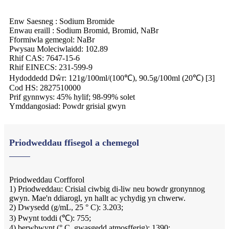
Enw Saesneg : Sodium Bromide
Enwau eraill : Sodium Bromid, Bromid, NaBr
Fformiwla gemegol: NaBr
Pwysau Moleciwlaidd: 102.89
Rhif CAS: 7647-15-6
Rhif EINECS: 231-599-9
Hydoddedd Dŵr: 121g/100ml/(100℃), 90.5g/100ml (20℃) [3]
Cod HS: 2827510000
Prif gynnwys: 45% hylif; 98-99% solet
Ymddangosiad: Powdr grisial gwyn
Priodweddau ffisegol a chemegol
Priodweddau Corfforol
1) Priodweddau: Crisial ciwbig di-liw neu bowdr gronynnog
gwyn. Mae'n ddiarogl, yn hallt ac ychydig yn chwerw.
2) Dwysedd (g/mL, 25 ° C): 3.203;
3) Pwynt toddi (℃): 755;
4) berwbwynt (° C, gwasgedd atmosfferig): 1390;