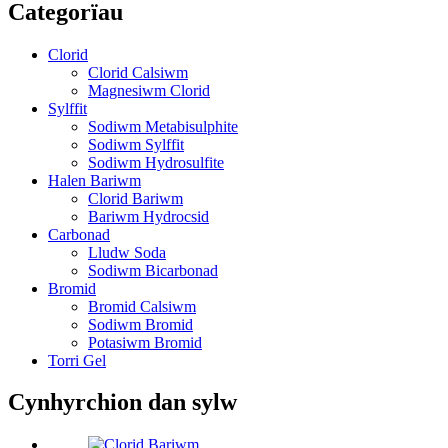
Categorïau
Clorid
Clorid Calsiwm
Magnesiwm Clorid
Sylffit
Sodiwm Metabisulphite
Sodiwm Sylffit
Sodiwm Hydrosulfite
Halen Bariwm
Clorid Bariwm
Bariwm Hydrocsid
Carbonad
Lludw Soda
Sodiwm Bicarbonad
Bromid
Bromid Calsiwm
Sodiwm Bromid
Potasiwm Bromid
Torri Gel
Cynhyrchion dan sylw