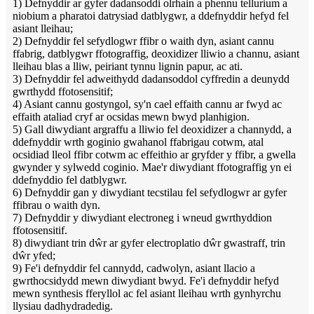
1) Defnyddir ar gyfer dadansoddi olrhain a phennu tellurium a
niobium a pharatoi datrysiad datblygwr, a ddefnyddir hefyd fel
asiant lleihau;
2) Defnyddir fel sefydlogwr ffibr o waith dyn, asiant cannu
ffabrig, datblygwr ffotograffig, deoxidizer lliwio a channu, asiant
lleihau blas a lliw, peiriant tynnu lignin papur, ac ati.
3) Defnyddir fel adweithydd dadansoddol cyffredin a deunydd
gwrthydd ffotosensitif;
4) Asiant cannu gostyngol, sy'n cael effaith cannu ar fwyd ac
effaith ataliad cryf ar ocsidas mewn bwyd planhigion.
5) Gall diwydiant argraffu a lliwio fel deoxidizer a channydd, a
ddefnyddir wrth goginio gwahanol ffabrigau cotwm, atal
ocsidiad lleol ffibr cotwm ac effeithio ar gryfder y ffibr, a gwella
gwynder y sylwedd coginio. Mae'r diwydiant ffotograffig yn ei
ddefnyddio fel datblygwr.
6) Defnyddir gan y diwydiant tecstilau fel sefydlogwr ar gyfer
ffibrau o waith dyn.
7) Defnyddir y diwydiant electroneg i wneud gwrthyddion
ffotosensitif.
8) diwydiant trin dŵr ar gyfer electroplatio dŵr gwastraff, trin
dŵr yfed;
9) Fe'i defnyddir fel cannydd, cadwolyn, asiant llacio a
gwrthocsidydd mewn diwydiant bwyd. Fe'i defnyddir hefyd
mewn synthesis fferyllol ac fel asiant lleihau wrth gynhyrchu
llysiau dadhydradedig.