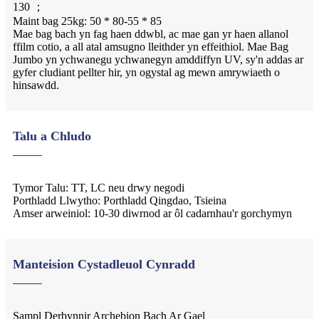
130 ；
Maint bag 25kg: 50 * 80-55 * 85
Mae bag bach yn fag haen ddwbl, ac mae gan yr haen allanol
ffilm cotio, a all atal amsugno lleithder yn effeithiol. Mae Bag
Jumbo yn ychwanegu ychwanegyn amddiffyn UV, sy'n addas ar
gyfer cludiant pellter hir, yn ogystal ag mewn amrywiaeth o
hinsawdd.
Talu a Chludo
Tymor Talu: TT, LC neu drwy negodi
Porthladd Llwytho: Porthladd Qingdao, Tsieina
Amser arweiniol: 10-30 diwrnod ar ôl cadarnhau'r gorchymyn
Manteision Cystadleuol Cynradd
Sampl Derbynnir Archebion Bach Ar Gael