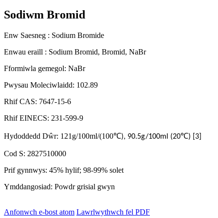
Sodiwm Bromid
Enw Saesneg : Sodium Bromide
Enwau eraill : Sodium Bromid, Bromid, NaBr
Fformiwla gemegol: NaBr
Pwysau Moleciwlaidd: 102.89
Rhif CAS: 7647-15-6
Rhif EINECS: 231-599-9
Hydoddedd Dŵr: 121g/100ml/(100
℃
℃
), 90.5g/100ml (20
) [3]
Cod S: 2827510000
Prif gynnwys: 45% hylif; 98-99% solet
Ymddangosiad: Powdr grisial gwyn
Anfonwch e-bost atom
Lawrlwythwch fel PDF