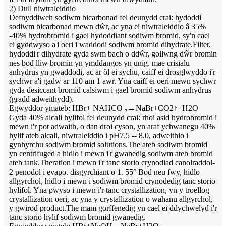
2) Dull niwtraleiddio
Defnyddiwch sodiwm bicarbonad fel deunydd crai: hydoddi
sodiwm bicarbonad mewn dŵr, ac yna ei niwtraleiddio â 35%
-40% hydrobromid i gael hydoddiant sodiwm bromid, sy'n cael
ei gyddwyso a'i oeri i waddodi sodiwm bromid dihydrate.Filter,
hydoddi'r dihydrate gyda swm bach o ddŵr, gollwng dŵr bromin
nes bod lliw bromin yn ymddangos yn unig. mae crisialu
anhydrus yn gwaddodi, ac ar ôl ei sychu, caiff ei drosglwyddo i'r
sychwr a'i gadw ar 110 am 1 awr. Yna caiff ei oeri mewn sychwr
gyda desiccant bromid calsiwm i gael bromid sodiwm anhydrus
(gradd adweithydd).
Egwyddor ymateb: HBr+ NAHCO ₃→NaBr+CO2↑+H2O
Gyda 40% alcali hylifol fel deunydd crai: rhoi asid hydrobromid i
mewn i'r pot adwaith, o dan droi cyson, yn araf ychwanegu 40%
hylif ateb alcali, niwtraleiddio i pH7.5 -- 8.0, adweithio i
gynhyrchu sodiwm bromid solutions.The ateb sodiwm bromid
yn centrifuged a hidlo i mewn i'r gwanedig sodiwm ateb bromid
ateb tank.Theration i mewn i'r tanc storio crynodiad canolraddol-
2 penodol i evapo. disgyrchiant o 1. 55° Bod neu fwy, hidlo
allgyrchol, hidlo i mewn i sodiwm bromid crynodedig tanc storio
hylifol. Yna pwyso i mewn i'r tanc crystallization, yn y troellog
crystallization oeri, ac yna y crystallization o wahanu allgyrchol,
y gwirod product.The mam gorffenedig yn cael ei ddychwelyd i'r
tanc storio hylif sodiwm bromid gwanedig.