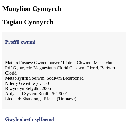
Manylion Cynnyrch
Tagiau Cynnyrch
Proffil cwmni
Math o Fusnes: Gwneuthurwr / Ffatri a Chwmni Masnachu
Prif Gynnyrch: Magnesiwm Clorid Calsiwm Clorid, Bariwm
Clorid,
Metabisylffit Sodiwm, Sodiwm Bicarbonad
Nifer y Gweithwyr: 150
Blwyddyn Sefydlu: 2006
Ardystiad System Reoli: ISO 9001
Lleoliad: Shandong, Tsieina (Tir mawr)
Gwybodaeth sylfaenol