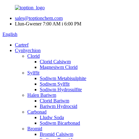
sales@toptionchem.com
Llun-Gwener 7:00 AM i 6:00 PM
English
Cartref
Cynhyrchion
Clorid
Clorid Calsiwm
Magnesiwm Clorid
Sylffit
Sodiwm Metabisulphite
Sodiwm Sylffit
Sodiwm Hydrosulfite
Halen Bariwm
Clorid Bariwm
Bariwm Hydrocsid
Carbonad
Lludw Soda
Sodiwm Bicarbonad
Bromid
Bromid Calsiwm