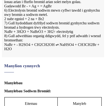
ïonau arian i ffurfio bromid arian solet melyn golau.
Gadawodd Br - + Ag + = AgBr
6) Electrolysis bromid sodiwm mewn cyflwr tawdd i gynhyrchu
nwy bromin a sodiwm metel.
2 nabr egniol = 2 na + Br2
7) Gall hydoddiant dyfrllyd sodiwm bromid gynhyrchu sodiwm
bromad a hydrogen trwy electrolysis.
NaBr + 3H2O = NaBrO3 + 3H2↑ electrolytig
8) Gall adweithiau organig ddigwydd, fel y prif adwaith i wneud
bromoethan:
NaBr + - H2SO4 + CH2CH2OH ⇌ NaHSO4 + CH3CH2Br +
H2O
Manylion cynnyrch
Manylebau
Manylebau Sodiwm Bromid:
Eitemau
Manyleb