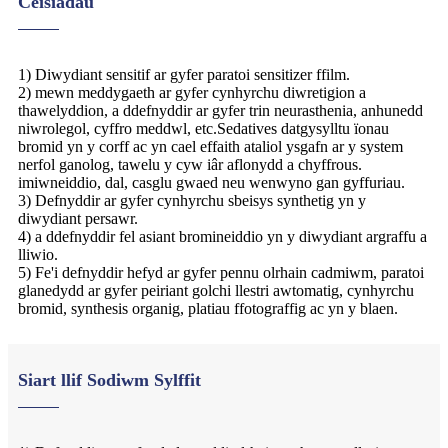
Ceisiadau
1) Diwydiant sensitif ar gyfer paratoi sensitizer ffilm.
2) mewn meddygaeth ar gyfer cynhyrchu diwretigion a
thawelyddion, a ddefnyddir ar gyfer trin neurasthenia, anhunedd
niwrolegol, cyffro meddwl, etc.Sedatives datgysylltu ïonau
bromid yn y corff ac yn cael effaith ataliol ysgafn ar y system
nerfol ganolog, tawelu y cyw iâr aflonydd a chyffrous.
imiwneiddio, dal, casglu gwaed neu wenwyno gan gyffuriau.
3) Defnyddir ar gyfer cynhyrchu sbeisys synthetig yn y
diwydiant persawr.
4) a ddefnyddir fel asiant bromineiddio yn y diwydiant argraffu a
lliwio.
5) Fe'i defnyddir hefyd ar gyfer pennu olrhain cadmiwm, paratoi
glanedydd ar gyfer peiriant golchi llestri awtomatig, cynhyrchu
bromid, synthesis organig, platiau ffotograffig ac yn y blaen.
Siart llif Sodiwm Sylffit