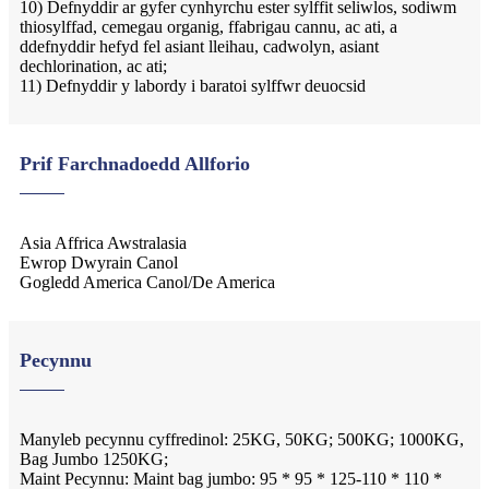
10) Defnyddir ar gyfer cynhyrchu ester sylffit seliwlos, sodiwm
thiosylffad, cemegau organig, ffabrigau cannu, ac ati, a
ddefnyddir hefyd fel asiant lleihau, cadwolyn, asiant
dechlorination, ac ati;
11) Defnyddir y labordy i baratoi sylffwr deuocsid
Prif Farchnadoedd Allforio
Asia Affrica Awstralasia
Ewrop Dwyrain Canol
Gogledd America Canol/De America
Pecynnu
Manyleb pecynnu cyffredinol: 25KG, 50KG; 500KG; 1000KG,
Bag Jumbo 1250KG;
Maint Pecynnu: Maint bag jumbo: 95 * 95 * 125-110 * 110 *