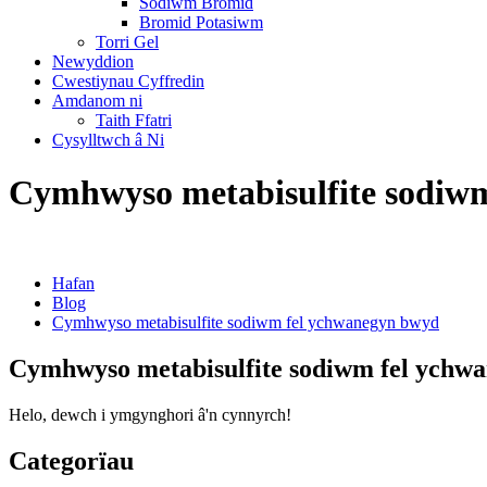
Sodiwm Bromid
Bromid Potasiwm
Torri Gel
Newyddion
Cwestiynau Cyffredin
Amdanom ni
Taith Ffatri
Cysylltwch â Ni
Cymhwyso metabisulfite sodiw
Hafan
Blog
Cymhwyso metabisulfite sodiwm fel ychwanegyn bwyd
Cymhwyso metabisulfite sodiwm fel ychw
Helo, dewch i ymgynghori â'n cynnyrch!
Categorïau