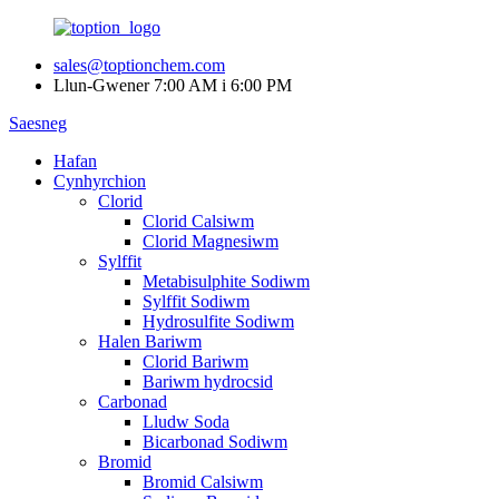
sales@toptionchem.com
Llun-Gwener 7:00 AM i 6:00 PM
Saesneg
Hafan
Cynhyrchion
Clorid
Clorid Calsiwm
Clorid Magnesiwm
Sylffit
Metabisulphite Sodiwm
Sylffit Sodiwm
Hydrosulfite Sodiwm
Halen Bariwm
Clorid Bariwm
Bariwm hydrocsid
Carbonad
Lludw Soda
Bicarbonad Sodiwm
Bromid
Bromid Calsiwm