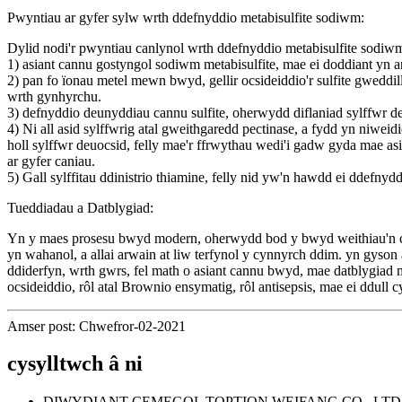
Pwyntiau ar gyfer sylw wrth ddefnyddio metabisulfite sodiwm:
Dylid nodi'r pwyntiau canlynol wrth ddefnyddio metabisulfite sod
1) asiant cannu gostyngol sodiwm metabisulfite, mae ei doddiant yn an
2) pan fo ïonau metel mewn bwyd, gellir ocsideiddio'r sulfite gweddil
wrth gynhyrchu.
3) defnyddio deunyddiau cannu sulfite, oherwydd diflaniad sylffwr de
4) Ni all asid sylffwrig atal gweithgaredd pectinase, a fydd yn niwei
holl sylffwr deuocsid, felly mae'r ffrwythau wedi'i gadw gyda mae as
ar gyfer caniau.
5) Gall sylffitau ddinistrio thiamine, felly nid yw'n hawdd ei ddefn
Tueddiadau a Datblygiad:
Yn y maes prosesu bwyd modern, oherwydd bod y bwyd weithiau'n cyn
yn wahanol, a allai arwain at liw terfynol y cynnyrch ddim. yn gys
ddiderfyn, wrth gwrs, fel math o asiant cannu bwyd, mae datblygiad
ocsideiddio, rôl atal Brownio ensymatig, rôl antisepsis, mae ei ddul
Amser post: Chwefror-02-2021
cysylltwch â ni
DIWYDIANT CEMEGOL TOPTION WEIFANG CO., LTD