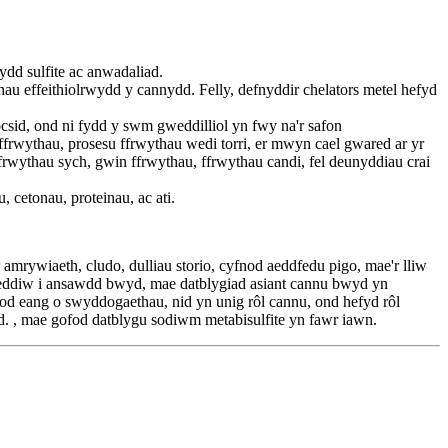
ydd sulfite ac anwadaliad.
ihau effeithiolrwydd y cannydd. Felly, defnyddir chelators metel hefyd
ocsid, ond ni fydd y swm gweddilliol yn fwy na'r safon
e ffrwythau, prosesu ffrwythau wedi torri, er mwyn cael gwared ar yr
ffrwythau sych, gwin ffrwythau, ffrwythau candi, fel deunyddiau crai
 cetonau, proteinau, ac ati.
ywiaeth, cludo, dulliau storio, cyfnod aeddfedu pigo, mae'r lliw
 heddiw i ansawdd bwyd, mae datblygiad asiant cannu bwyd yn
od eang o swyddogaethau, nid yn unig rôl cannu, ond hefyd rôl
yd. , mae gofod datblygu sodiwm metabisulfite yn fawr iawn.