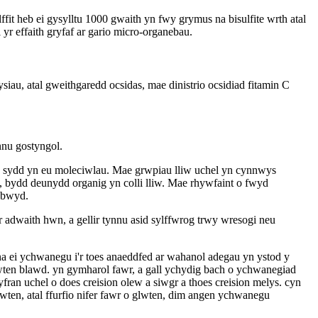
ffit heb ei gysylltu 1000 gwaith yn fwy grymus na bisulfite wrth atal
yr effaith gryfaf ar gario micro-organebau.
lysiau, atal gweithgaredd ocsidas, mae dinistrio ocsidiad fitamin C
nnu gostyngol.
dd sydd yn eu moleciwlau. Mae grwpiau lliw uchel yn cynnwys
 bydd deunydd organig yn colli lliw. Mae rhywfaint o fwyd
g bwyd.
r adwaith hwn, a gellir tynnu asid sylffwrog trwy wresogi neu
yna ei ychwanegu i'r toes anaeddfed ar wahanol adegau yn ystod y
wten blawd. yn gymharol fawr, a gall ychydig bach o ychwanegiad
fran uchel o does creision olew a siwgr a thoes creision melys. cyn
ten, atal ffurfio nifer fawr o glwten, dim angen ychwanegu