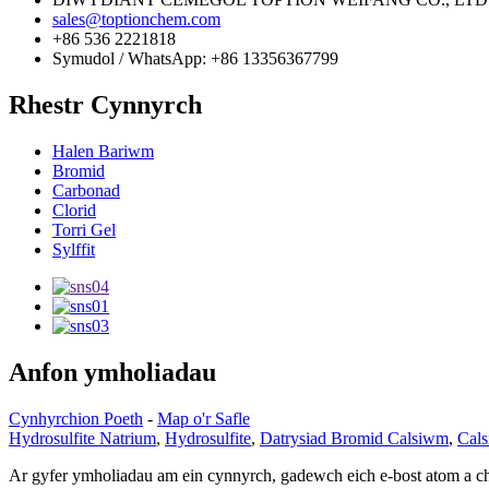
sales@toptionchem.com
+86 536 2221818
Symudol / WhatsApp: +86 13356367799
Rhestr Cynnyrch
Halen Bariwm
Bromid
Carbonad
Clorid
Torri Gel
Sylffit
Anfon ymholiadau
Cynhyrchion Poeth
-
Map o'r Safle
Hydrosulfite Natrium
,
Hydrosulfite
,
Datrysiad Bromid Calsiwm
,
Cal
Ar gyfer ymholiadau am ein cynnyrch, gadewch eich e-bost atom a ch