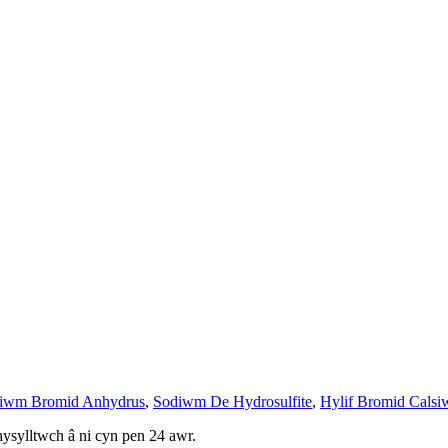
siwm Bromid Anhydrus
,
Sodiwm De Hydrosulfite
,
Hylif Bromid Cals
ysylltwch â ni cyn pen 24 awr.