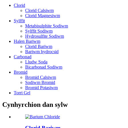
Clorid
Clorid Calsiwm
Clorid Magnesiwm
Sylffit
Metabisulphite Sodiwm
Sylffit Sodiwm
Hydrosulfite Sodiwm
Halen Bariwm
Clorid Bariwm
Bariwm hydrocsid
Carbonad
Lludw Soda
Bicarbonad Sodiwm
Bromid
Bromid Calsiwm
Sodiwm Bromid
Bromid Potasiwm
Torri Gel
Cynhyrchion dan sylw
Clorid Bariwm