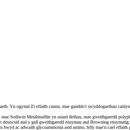
th. Yn ogystal â'i effaith cannu, mae ganddo'r swyddogaethau canlyn
 Sodiwm Metabisulfite yn asiant lleihau, mae gweithgaredd polyphenol
r deuocsid atal y gall gweithgaredd ensymau atal Browning ensymatig
n bwyd ac adwaith glycoammonia asid amino, felly mae'n cael effaith