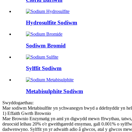
Hydrosulfite Sodiwm
Sodiwm Bromid
Sylffit Sodiwm
Metabisulphite Sodiwm
Swyddogaethau:
Mae sodiwm Metabisulfite yn ychwanegyn bwyd a ddefnyddir yn helae
1) Effaith Gwrth Brownio
Mae Brownio Enzymatig yn aml yn digwydd mewn ffrwythau, tatws, mae
deuocsid leihau 20% o'r gweithgaredd ensymau, gall 0.001% o sylffw
dadwenwyno. Sylffit yn yr adwaith adio â glwcos, atal y glwcos mew