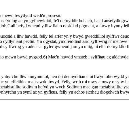
iwm mewn bwydydd wedi'u prosesu:
sefydlog ac yn gyfnewidiol, fe'i defnyddir bellach, i atal ansefydlogrw
liol; Gall hefyd wneud y lliw llai o ocsidiad pigment, a thrwy hynny le
uocsid a lliw hawdd, felly fel arfer yn y bwyd gweddilliol sylffwr deu
dio cydlyniant pectin. Yn ogystal, ymdreiddiad asid sylffwrig i'r meinw
id sylffwrog yn addas ar gyfer gwneud jam yn unig, ni ellir defnyddio 
yddio mewn bwyd pysgod.6) Mae'n hawdd ymateb i sylffitau ag aldehydau,
hyrchu lliw annymunol, neu rai deunyddiau crai bwyd oherwydd yr amr
on ac yn effeithio ar ansawdd bwyd. Felly, wrth roi mwy a mwy o sylw
 metabisulfite sodiwm hefyd yn wych.Sodiwm mae gan metabisulfite yst
l cynhyrchu yn syml ac yn gyfleus, felly yn achos sicrhau diogelwch bw