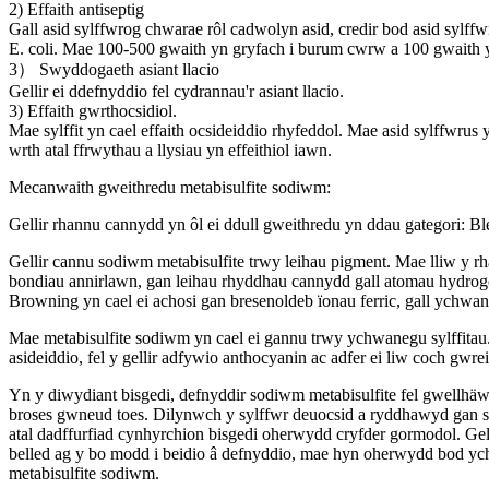
2) Effaith antiseptig
Gall asid sylffwrog chwarae rôl cadwolyn asid, credir bod asid sylffw
E. coli. Mae 100-500 gwaith yn gryfach i burum cwrw a 100 gwaith yn 
3） Swyddogaeth asiant llacio
Gellir ei ddefnyddio fel cydrannau'r asiant llacio.
3) Effaith gwrthocsidiol.
Mae sylffit yn cael effaith ocsideiddio rhyfeddol. Mae asid sylffwrus y
wrth atal ffrwythau a llysiau yn effeithiol iawn.
Mecanwaith gweithredu metabisulfite sodiwm:
Gellir rhannu cannydd yn ôl ei ddull gweithredu yn ddau gategori: B
Gellir cannu sodiwm metabisulfite trwy leihau pigment. Mae lliw y 
bondiau annirlawn, gan leihau rhyddhau cannydd gall atomau hydroge
Browning yn cael ei achosi gan bresenoldeb ïonau ferric, gall ychwa
Mae metabisulfite sodiwm yn cael ei gannu trwy ychwanegu sylffitau. 
asideiddio, fel y gellir adfywio anthocyanin ac adfer ei liw coch gwrei
Yn y diwydiant bisgedi, defnyddir sodiwm metabisulfite fel gwellhäwr
broses gwneud toes. Dilynwch y sylffwr deuocsid a ryddhawyd gan so
atal dadffurfiad cynhyrchion bisgedi oherwydd cryfder gormodol. Gell
belled ag y bo modd i beidio â defnyddio, mae hyn oherwydd bod ych
metabisulfite sodiwm.