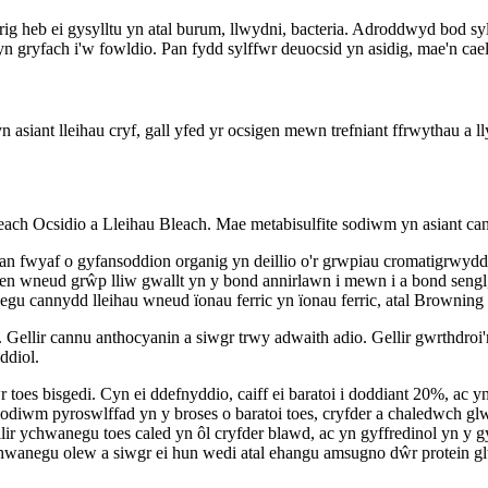
rig heb ei gysylltu yn atal burum, llwydni, bacteria. Adroddwyd bod syl
gryfach i'w fowldio. Pan fydd sylffwr deuocsid yn asidig, mae'n cael 
n asiant lleihau cryf, gall yfed yr ocsigen mewn trefniant ffrwythau a l
leach Ocsidio a Lleihau Bleach. Mae metabisulfite sodiwm yn asiant ca
rhan fwyaf o gyfansoddion organig yn deillio o'r grwpiau cromatigrwy
n wneud grŵp lliw gwallt yn y bond annirlawn i mewn i a bond sengl,
negu cannydd lleihau wneud ïonau ferric yn ïonau ferric, atal Brownin
Gellir cannu anthocyanin a siwgr trwy adwaith adio. Gellir gwrthdroi'
ddiol.
 toes bisgedi. Cyn ei ddefnyddio, caiff ei baratoi i doddiant 20%, ac 
diwm pyroswlffad yn y broses o baratoi toes, cryfder a chaledwch gl
ir ychwanegu toes caled yn ôl cryfder blawd, ac yn gyffredinol yn y gy
wanegu olew a siwgr ei hun wedi atal ehangu amsugno dŵr protein glw