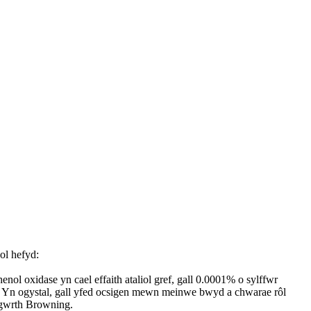
ol hefyd:
 oxidase yn cael effaith ataliol gref, gall 0.0001% o sylffwr
; Yn ogystal, gall yfed ocsigen mewn meinwe bwyd a chwarae rôl
 gwrth Browning.